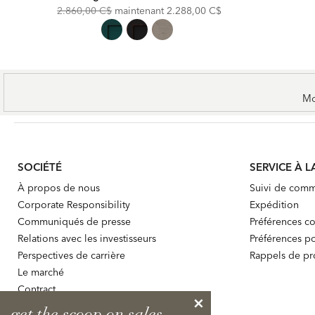
Original
Discounted
2.860,00 C$
maintenant
2.288,00 C$
Price:
Price:
Mo
SOCIÉTÉ
SERVICE À L
À propos de nous
Suivi de com
Corporate Responsibility
Expédition
Communiqués de presse
Préférences co
Relations avec les investisseurs
Préférences po
Perspectives de carrière
Rappels de pr
Le marché
Contract
get the scoop on sales,