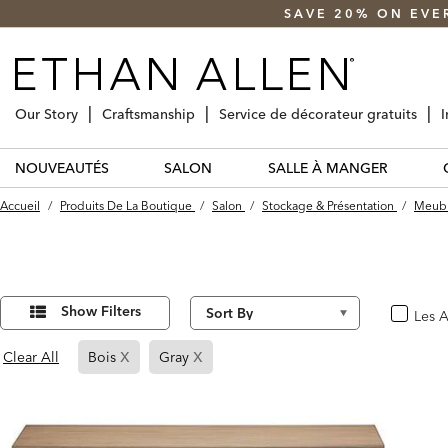
SAVE 20% ON EVE
Our Story
Craftsmanship
Service de décorateur gratuits
I
NOUVEAUTÉS
SALON
SALLE À MANGER
Accueil
/
Produits De La Boutique
/
Salon
/
Stockage & Présentation
/
Meub
Affiner
4
Results
vos
Show Filters
Les A
oui
found
résultats
par :
x
x
Page
Page
Clear All
Bois
Gray
Refined
Refined
By
By
Bois
Gray