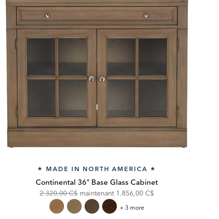
MADE IN NORTH AMERICA
★
★
Continental 36" Base Glass Cabinet
Original
Discounted
2.320,00 C$
maintenant
1.856,00 C$
Price:
Price:
Continental
+ 3 more
36"
Base