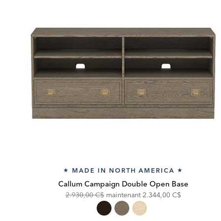
MADE IN NORTH AMERICA
★
★
Callum Campaign Double Open Base
Original
Discounted
2.930,00 C$
maintenant
2.344,00 C$
Price:
Price: