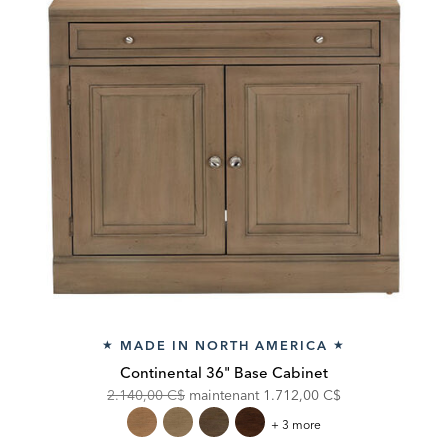
MADE IN NORTH AMERICA
★
★
Continental 36" Base Cabinet
Original
Discounted
2.140,00 C$
maintenant
1.712,00 C$
Price:
Price:
Continental
+ 3 more
36"
Base