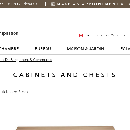
RYTHING
details
>
MAKE AN APPOINTMENT
AT 
*
SEARCH
Search
nspiration
CATALOG
Catalog
CHAMBRE
BUREAU
MAISON & JARDIN
ÉCL
les De Rangement & Commodes
CABINETS AND CHESTS
rticles en Stock