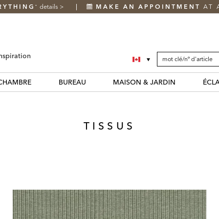
RYTHING
details
>
MAKE AN APPOINTMENT
AT 
*
SEARCH
Search
nspiration
CATALOG
Catalog
CHAMBRE
BUREAU
MAISON & JARDIN
ÉCL
TISSUS