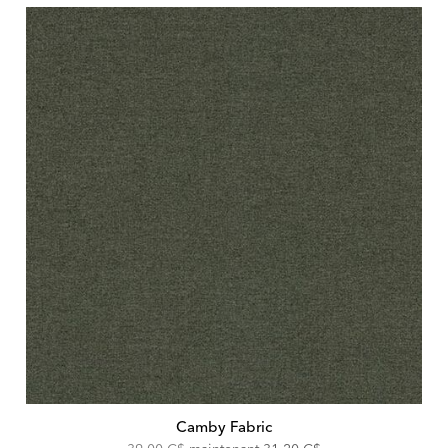
Camby Fabric
Original
Discounted