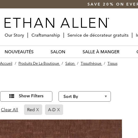
SAVE 20% ON EVE
Our Story
Craftsmanship
Service de décorateur gratuits
I
NOUVEAUTÉS
SALON
SALLE À MANGER
Accueil
/
Produits De La Boutique
/
Salon
/
Tissuthèque
/
Tissus
Affiner
5
Results
vos
Show Filters
found
résultats
par :
x
x
Page
Page
Clear All
Red
A-D
Refined
Refined
By
By
Red
A-
D