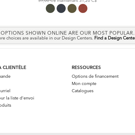
39,00 C$
maintenant
31,20 C$
Price:
Price:
OPTIONS SHOWN ONLINE ARE OUR MOST POPULAR.
re choices are available in our Design Centers.
Find a Design Cent
A CLIENTÈLE
RESSOURCES
mande
Options de financement
Mon compte
urriel
Catalogues
ur la liste d'envoi
oduits