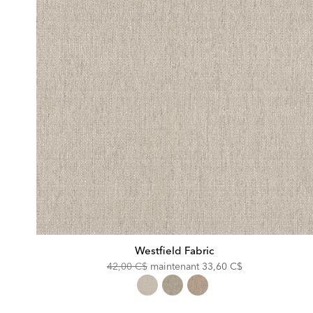
Westfield Fabric
Original
Discounted
42,00 C$
maintenant
33,60 C$
Price:
Price: