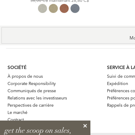
36,00 C$
maintenant
28,80 C$
Price:
Price:
Mo
SOCIÉTÉ
SERVICE À L
À propos de nous
Suivi de com
Corporate Responsibility
Expédition
Communiqués de presse
Préférences co
Relations avec les investisseurs
Préférences po
Perspectives de carrière
Rappels de pr
Le marché
Contract
get the scoop on sales,