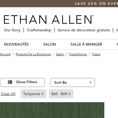
SAVE 20% ON EVE
Our Story
Craftsmanship
Service de décorateur gratuits
I
NOUVEAUTÉS
SALON
SALLE À MANGER
Accueil
/
Produits De La Boutique
/
Salon
/
Tissuthèque
/
Tissus
Affiner
3
Results
vos
Show Filters
found
résultats
par :
x
x
Page
Page
Clear All
Turquoise
$60 - $69
Refined
Refined
By
By
Turquoise
$60
-