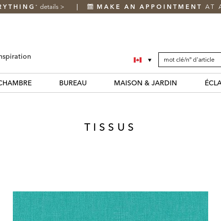
RYTHING
details
>
MAKE AN APPOINTMENT
AT 
*
SEARCH
Search
nspiration
CATALOG
Catalog
CHAMBRE
BUREAU
MAISON & JARDIN
ÉCL
TISSUS