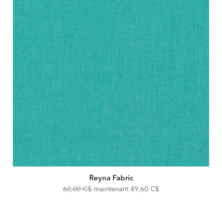
Reyna Fabric
Original
Discounted
62,00 C$
maintenant
49,60 C$
Price:
Price: