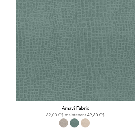
Amavi Fabric
Original
Discounted
62,00 C$
maintenant
49,60 C$
Price:
Price: