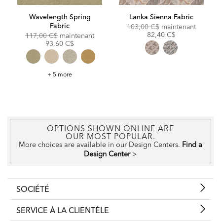
Wavelength Spring
Lanka Sienna Fabric
Fabric
Original
Discoun
103,00 C$
maintenant
Price:
Price:
82,40 C$
Original
Discounted
117,00 C$
maintenant
Price:
Price:
93,60 C$
Wavelength
+ 5 more
Spring
Fabric
OPTIONS SHOWN ONLINE ARE
OUR MOST POPULAR.
More choices are available in our Design Centers.
Find a
Design Center
>
SOCIÉTÉ
SERVICE À LA CLIENTÈLE