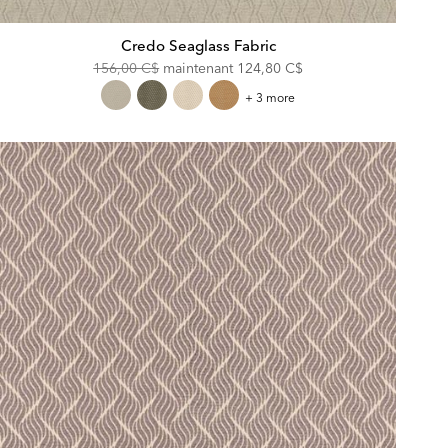
Credo Seaglass Fabric
Original
Discounted
156,00 C$
maintenant
124,80 C$
Price:
Price:
Credo
+ 3 more
Seaglass
Fabric