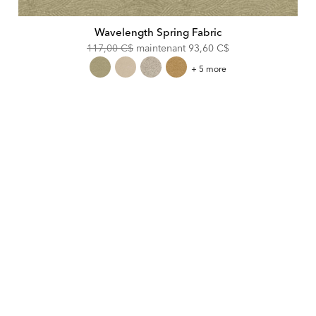
Wavelength Spring Fabric
Original
Discounted
117,00 C$
maintenant
93,60 C$
Price:
Price:
Wavelength
+ 5 more
Spring
Fabric