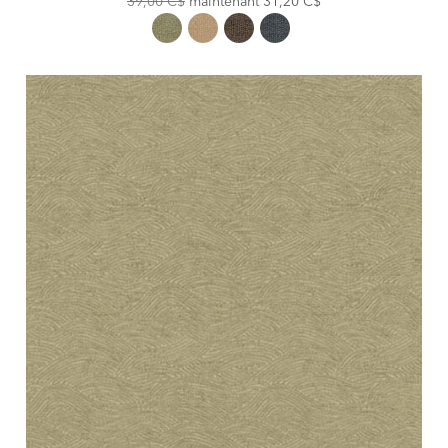
39,00 C$
maintenant
31,20 C$
Price:
Price: