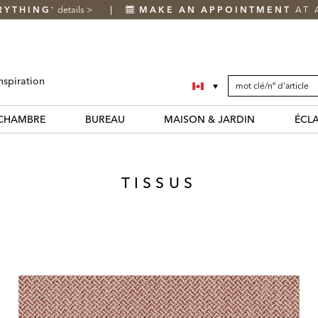
RYTHING
details
>
MAKE AN APPOINTMENT
AT 
*
SEARCH
Search
nspiration
CATALOG
Catalog
CHAMBRE
BUREAU
MAISON & JARDIN
ÉCL
TISSUS
ge
fined
atches