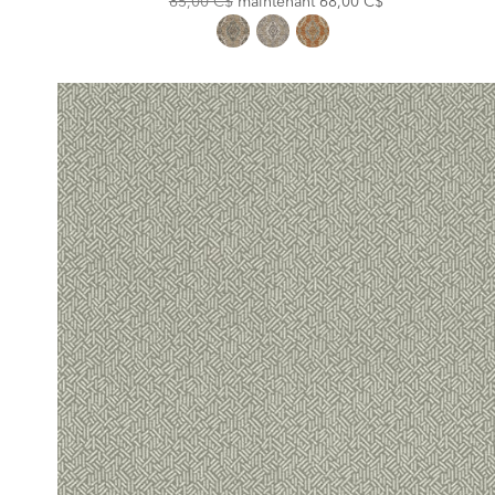
85,00 C$
maintenant
68,00 C$
Price:
Price: