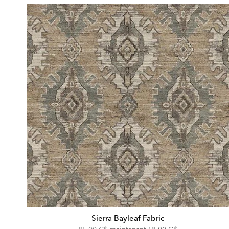
Sierra Bayleaf Fabric
Original
Discounted