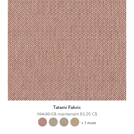
Tatami Fabric
Original
Discounted
104,00 C$
maintenant
83,20 C$
Price:
Price:
Tatami
+ 1 more
Fabric