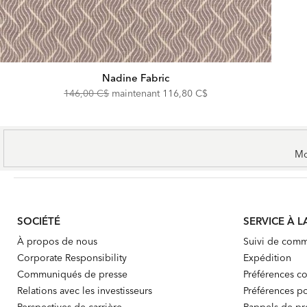
Nadine Fabric
Original
Discounted
146,00 C$
maintenant
116,80 C$
Price:
Price:
Mo
SOCIÉTÉ
SERVICE À L
À propos de nous
Suivi de com
Corporate Responsibility
Expédition
Communiqués de presse
Préférences co
Relations avec les investisseurs
Préférences po
Perspectives de carrière
Rappels de pr