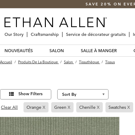
SAVE 20% ON EVE
Our Story
Craftsmanship
Service de décorateur gratuits
I
NOUVEAUTÉS
SALON
SALLE À MANGER
Accueil
/
Produits De La Boutique
/
Salon
/
Tissuthèque
/
Tissus
Affiner
10
Results
vos
Show Filters
found
résultats
par :
x
x
x
x
Page
Page
Page
Pa
Clear All
Orange
Green
Chenille
Swatches
Refined
Refined
Refined
Re
By
By
By
By
Orange
Green
Chenille
Sw