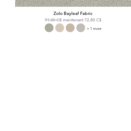
Zolo Bayleaf Fabric
Original
Discounted
91,00 C$
maintenant
72,80 C$
Price:
Price:
Zolo
+ 1 more
Bayleaf
Fabric