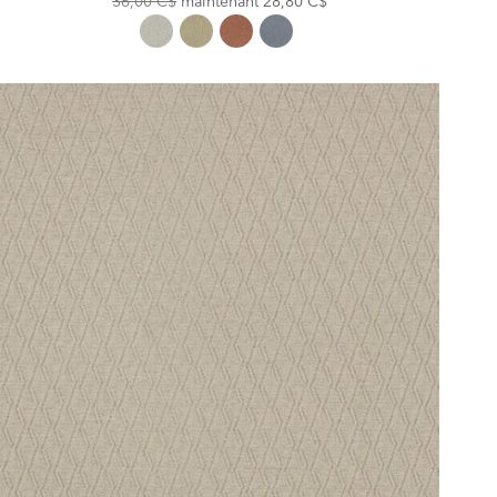
36,00 C$
maintenant
28,80 C$
Price:
Price: