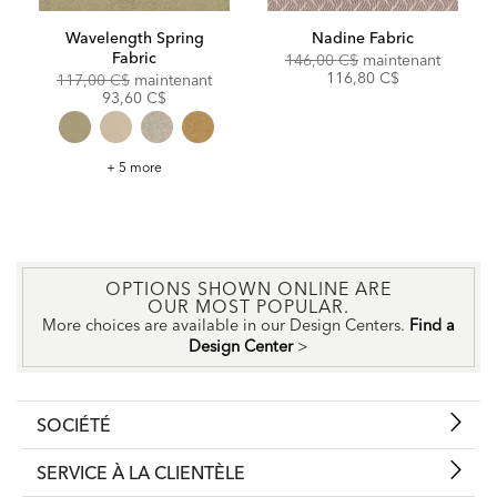
Wavelength Spring
Nadine Fabric
Fabric
Original
Discoun
146,00 C$
maintenant
Price:
Price:
116,80 C$
Original
Discounted
117,00 C$
maintenant
Price:
Price:
93,60 C$
Wavelength
+ 5 more
Spring
Fabric
OPTIONS SHOWN ONLINE ARE
OUR MOST POPULAR.
More choices are available in our Design Centers.
Find a
Design Center
>
SOCIÉTÉ
SERVICE À LA CLIENTÈLE