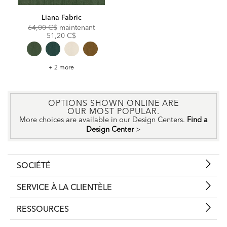
Liana Fabric
Original
Discounted
64,00 C$
maintenant
Price:
Price:
51,20 C$
Liana
+ 2 more
Fabric
OPTIONS SHOWN ONLINE ARE
OUR MOST POPULAR.
More choices are available in our Design Centers.
Find a
Design Center
>
SOCIÉTÉ
SERVICE À LA CLIENTÈLE
RESSOURCES