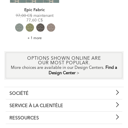
Epic Fabric
Original
Discounted
97,00 C$
maintenant
Price:
Price:
77,60 C$
Epic
+ 1 more
Fabric
OPTIONS SHOWN ONLINE ARE
OUR MOST POPULAR.
More choices are available in our Design Centers.
Find a
Design Center
>
SOCIÉTÉ
SERVICE À LA CLIENTÈLE
RESSOURCES